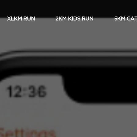
XLKM RUN
2KM KIDS RUN
5KM СА