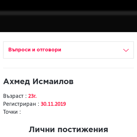
Въпроси и отговори
Ахмед Исмаилов
Възраст :
23г.
Регистриран :
30.11.2019
Точки :
Лични постижения