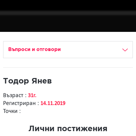
Въпроси и отговори
Тодор Янев
Възраст :
31г.
Регистриран :
14.11.2019
Точки :
Лични постижения