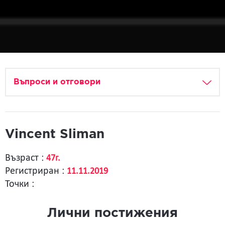
Въпроси и отговори
Vincent Sliman
Възраст :
47г.
Регистриран :
11.11.2019
Точки :
Лични постижения