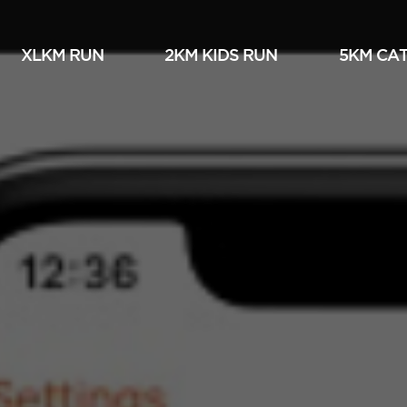
XLKM RUN
2KM KIDS RUN
5KM СА