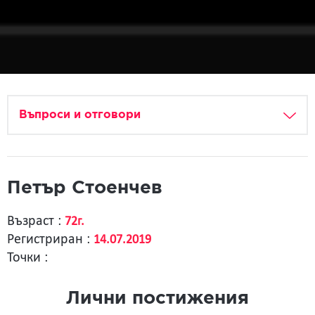
Въпроси и отговори
Петър Стоенчев
Възраст :
72г.
Регистриран :
14.07.2019
Точки :
Лични постижения