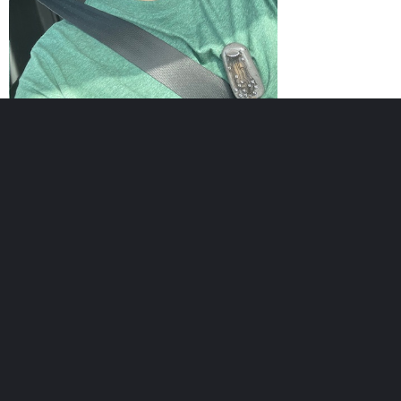
Възраст :
46г.
Регистриран :
19.06.2019
Точки :
Лични постижения
Най-добро