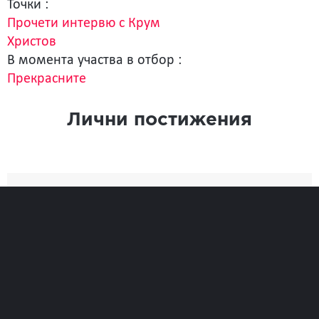
Точки :
Прочети интервю с Крум
Христов
В момента участва в отбор :
Прекрасните
Лични постижения
Най-добро
Време
0