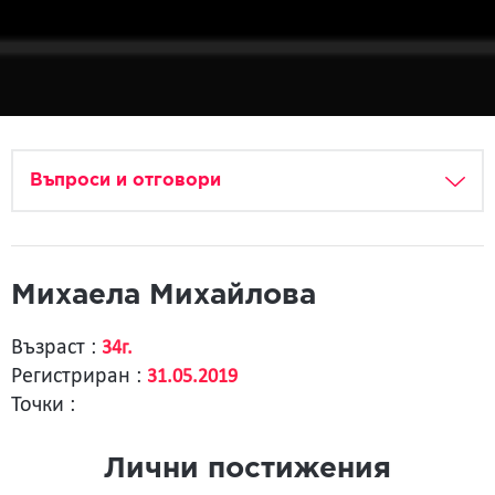
Въпроси и отговори
Михаела Михайлова
Възраст :
34г.
Регистриран :
31.05.2019
Точки :
Лични постижения