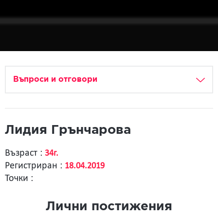
Въпроси и отговори
Лидия Грънчарова
Възраст :
34г.
Регистриран :
18.04.2019
Точки :
Лични постижения