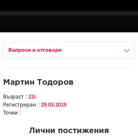
Въпроси и отговори
Мартин Тодоров
Възраст :
22г.
Регистриран :
29.03.2019
Точки :
Лични постижения