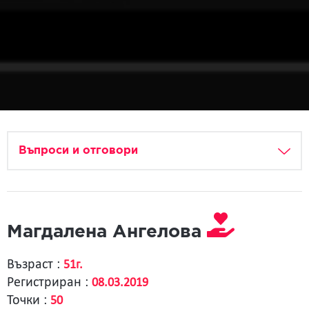
Въпроси и отговори
Магдалена Ангелова
Възраст :
51г.
Регистриран :
08.03.2019
Точки :
50