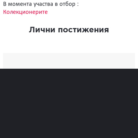
В момента участва в отбор :
Колекционерите
Лични постижения
Най-добро
Време
31:36
Позиция при финиширане
365