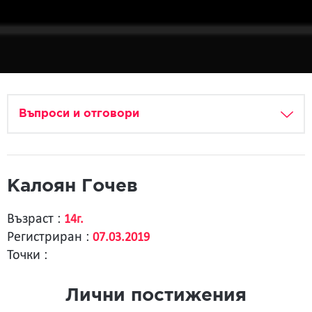
Въпроси и отговори
Калоян Гочев
Възраст :
14г.
Регистриран :
07.03.2019
Точки :
Лични постижения