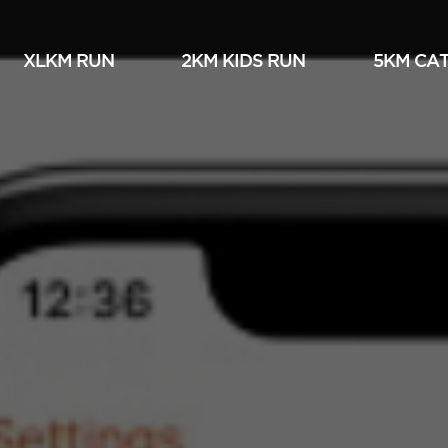
XLKM RUN
2KM KIDS RUN
5KM СА