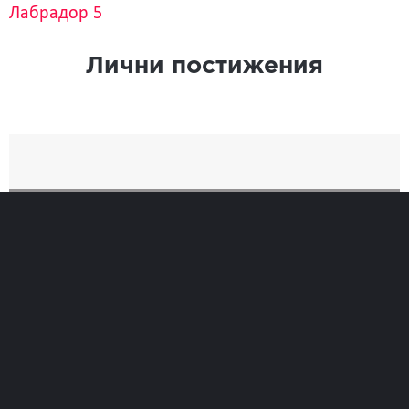
Лабрадор 5
Лични постижения
Най-добро
Време
26:31
Позиция при финиширане
161