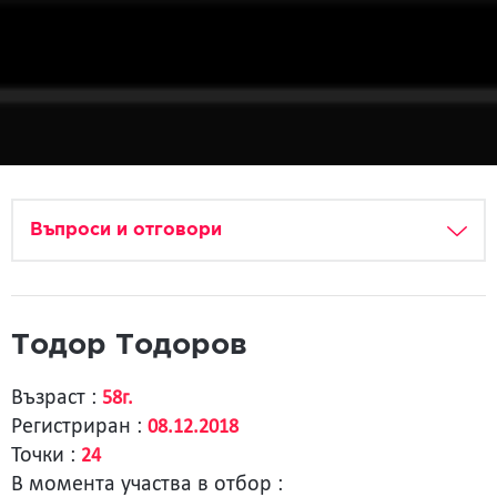
Въпроси и отговори
Тодор Тодоров
Възраст :
58г.
Регистриран :
08.12.2018
Точки :
24
В момента участва в отбор :