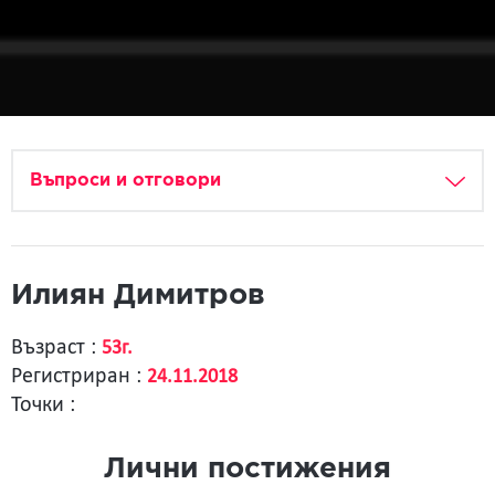
Въпроси и отговори
Илиян Димитров
Възраст :
53г.
Регистриран :
24.11.2018
Точки :
Лични постижения