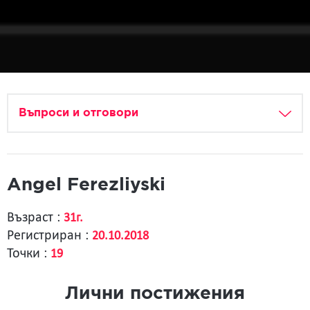
Въпроси и отговори
Angel Ferezliyski
Възраст :
31г.
Регистриран :
20.10.2018
Точки :
19
Лични постижения