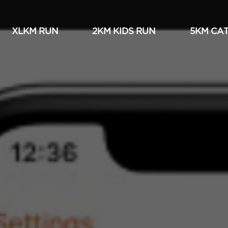
XLKM RUN
2KM KIDS RUN
5KM СА