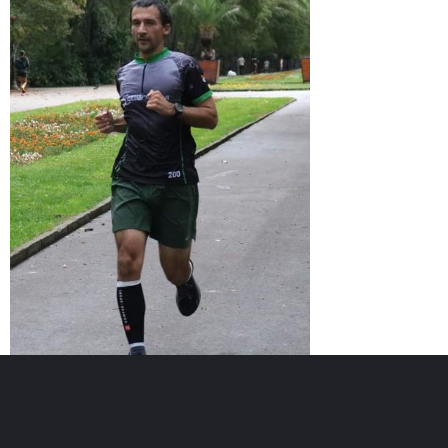
Възраст :
39г.
Регистриран :
16.06.2018
Точки :
273