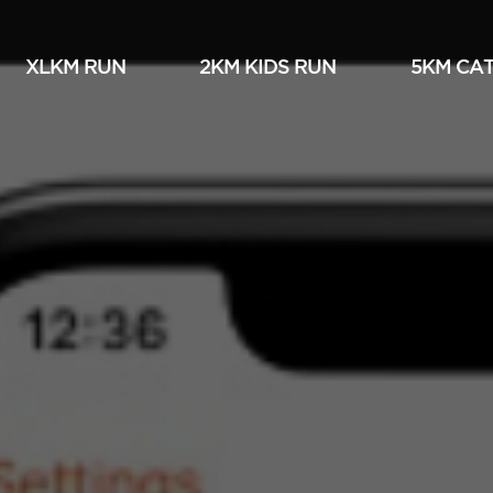
XLKM RUN
2KM KIDS RUN
5KM СА