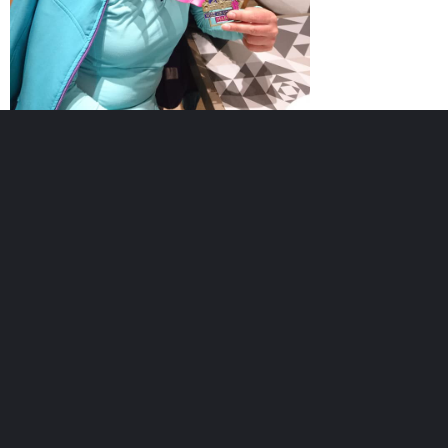
Възраст :
53г.
Регистриран :
09.12.2017
Точки :
Лични постижения
Най-добро