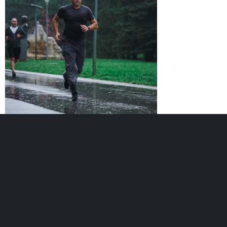
Възраст :
49г.
Регистриран :
21.10.2017
Точки :
25
В момента участва в отбор :
Таласъми