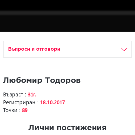
Въпроси и отговори
Любомир Тодоров
Възраст :
31г.
Регистриран :
18.10.2017
Точки :
89
Лични постижения