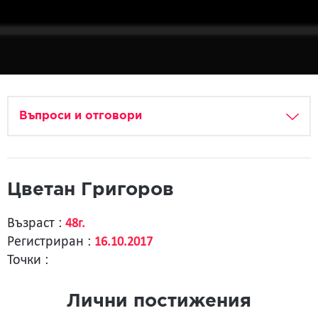
Въпроси и отговори
Цветан Григоров
Възраст :
48г.
Регистриран :
16.10.2017
Точки :
Лични постижения