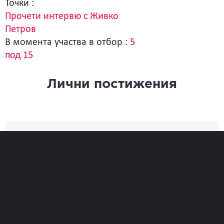
Точки :
Прочети интервю с Живко
Петров
В момента участва в отбор :
5
под 15
Лични постижения
Най-добро
Време
0