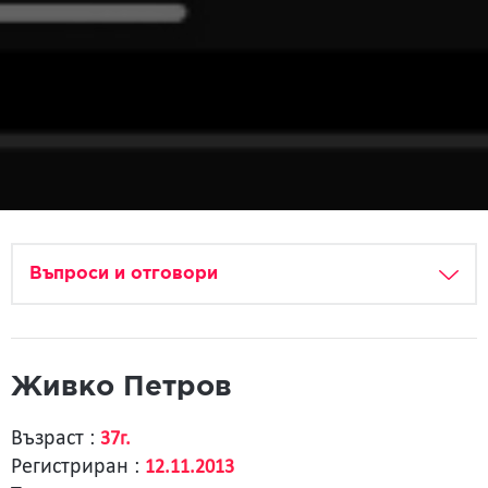
Въпроси и отговори
Живко Петров
Възраст :
37г.
Регистриран :
12.11.2013