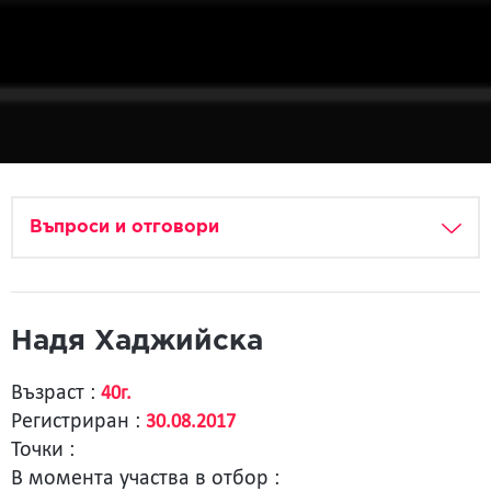
Въпроси и отговори
Надя Хаджийска
Възраст :
40г.
Регистриран :
30.08.2017
Точки :
В момента участва в отбор :