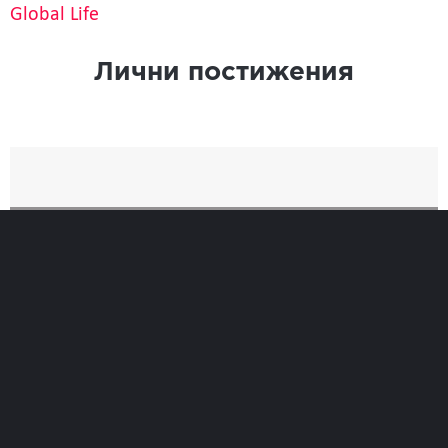
Global Life
Лични постижения
Най-добро
Време
0
Позиция при финиширане
0