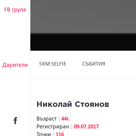
FB група
5KM SELFIE
СЪБИТИЯ
Дарители
Николай Стоянов
Възраст :
44г.
Регистриран :
09.07.2017
Точки :
116