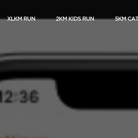
XLKM RUN
2KM KIDS RUN
5KM СА