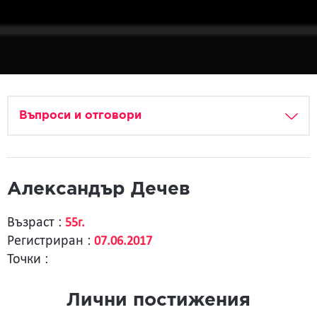
Въпроси и отговори
Александър Дечев
Възраст :
55г.
Регистриран :
07.06.2017
Точки :
Лични постижения