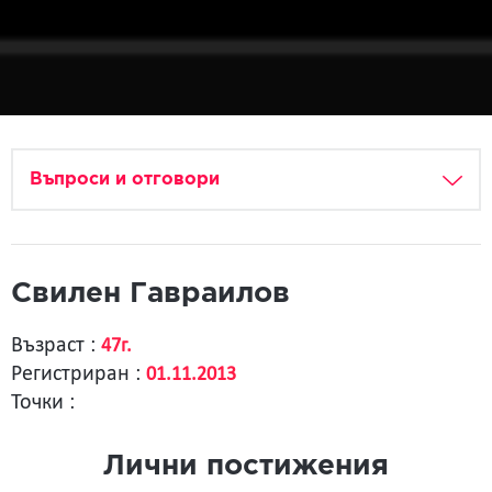
Въпроси и отговори
Свилен Гавраилов
Възраст :
47г.
Регистриран :
01.11.2013
Точки :
Лични постижения