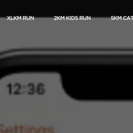
XLKM RUN
2KM KIDS RUN
5KM СА