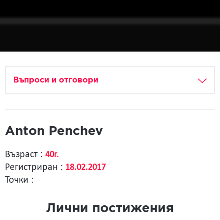
Въпроси и отговори
Anton Penchev
Възраст :
40г.
Регистриран :
18.02.2017
Точки :
Лични постижения