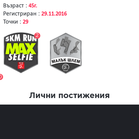
Възраст :
45г.
Регистриран :
29.11.2016
Точки :
29
2
0
Лични постижения