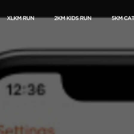
XLKM RUN
2KM KIDS RUN
5KM СА