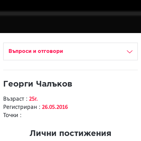
Въпроси и отговори
Георги Чалъков
Възраст :
25г.
Регистриран :
26.05.2016
Точки :
Лични постижения