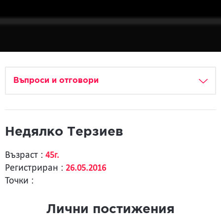
Въпроси и отговори
Недялко Терзиев
Възраст :
45г.
Регистриран :
26.05.2016
Точки :
Лични постижения