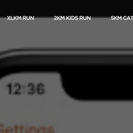
XLKM RUN
2KM KIDS RUN
5KM СА