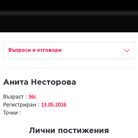
Въпроси и отговори
Анита Несторова
Възраст :
36г.
Регистриран :
13.05.2016
Точки :
Лични постижения