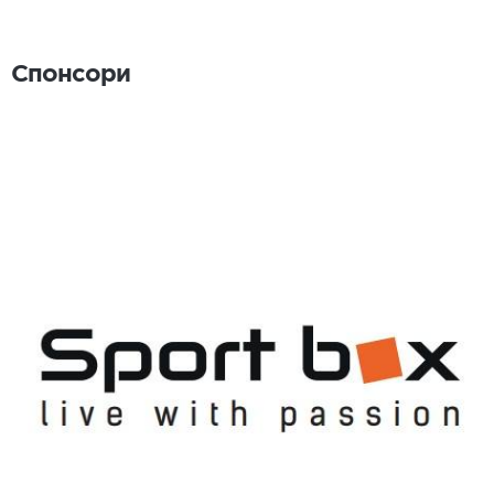
Спонсори
Спонсори