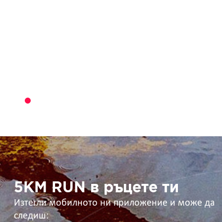
5KM
RUN
в
ръцете
ти
5KM RUN в ръцете ти
Изтегли мобилното ни приложение и може да
следиш: