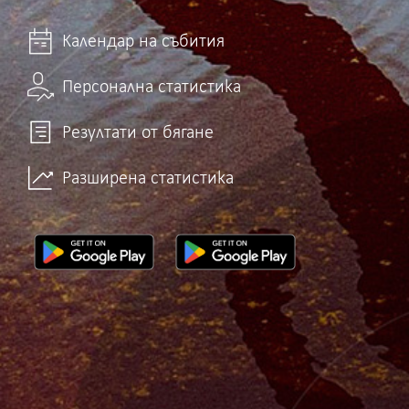
Календар на събития
Персонална статистика
Резултати от бягане
Разширена статистика