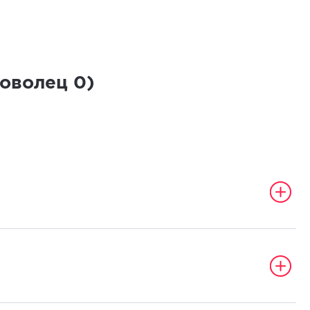
роволец
0
)