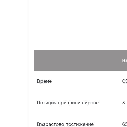
Н
Време
09
Позиция при финиширане
3
Възрастово постижение
6