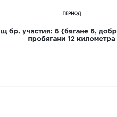
ПЕРИОД
щ бр. участия:
6
(бягане
6
, доб
пробягани
12
километра