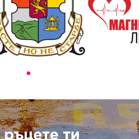
 ръцете ти