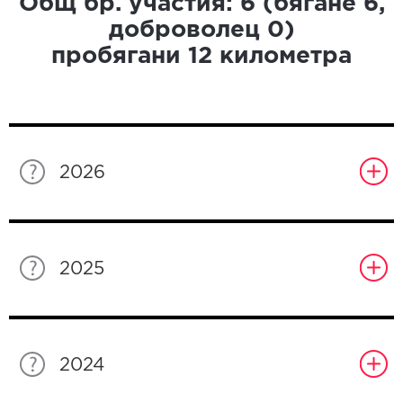
Общ бр. участия:
6
(бягане
6
,
доброволец
0
)
пробягани
12
километра
2026
2025
2024