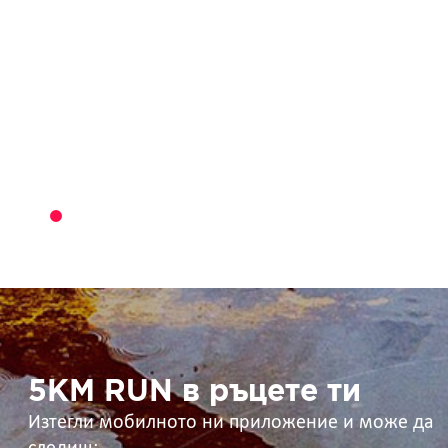
5KM
RUN
в
ръцете
ти
5KM RUN в ръцете ти
Изтегли мобилното ни приложение и може да