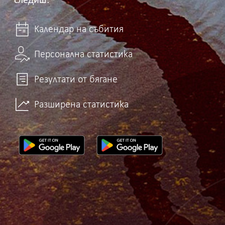
следиш:
Календар на събития
Персонална статистика
Резултати от бягане
Разширена статистика