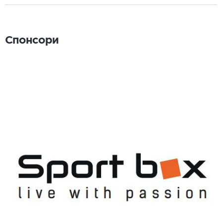
Спонсори
Спонсори