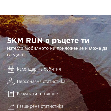
5KM
RUN
в
ръцете
ти
5KM RUN в ръцете ти
Изтегли мобилното ни приложение и може да
следиш:
Календар на събития
Персонална статистика
Резултати от бягане
Разширена статистика