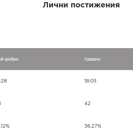
Лични постижения
ай-добро
Средно
:28
18:05
8
42
.12%
36.27%