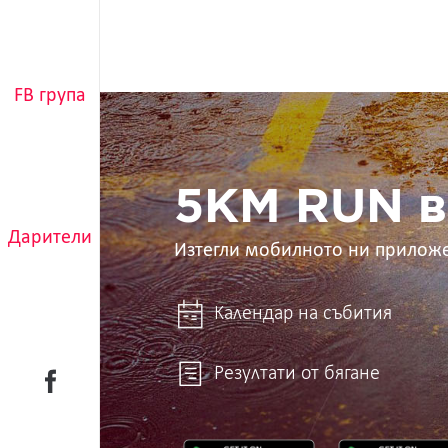
FB група
5KM
RUN
в
ръцете
ти
5KM RUN в
Дарители
Изтегли мобилното ни прилож
Календар на събития
Резултати от бягане