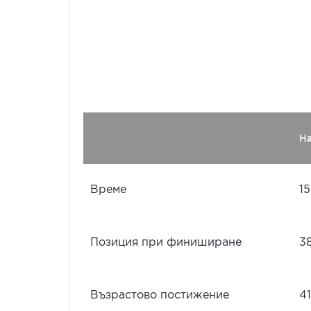
Н
Време
15
Позиция при финиширане
3
Възрастово постижение
41