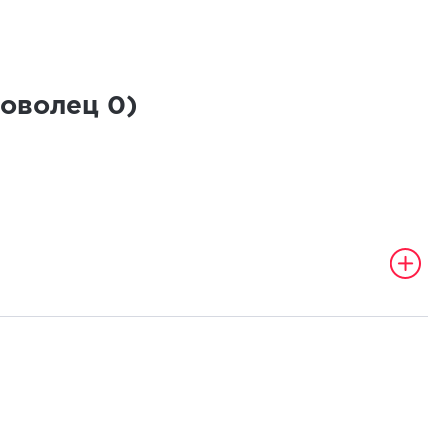
роволец
0
)