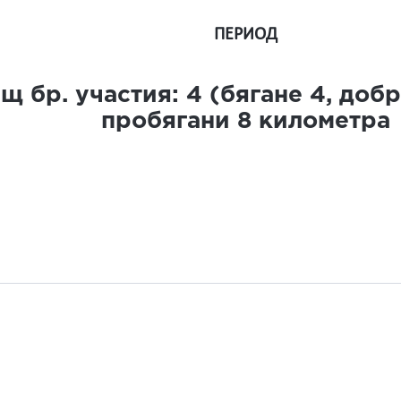
ПЕРИОД
щ бр. участия:
4
(бягане
4
, доб
пробягани
8
километра