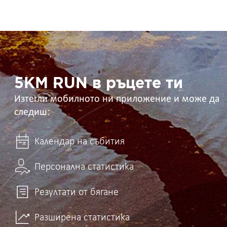
5KM
RUN
в
ръцете
ти
5KM RUN в ръцете ти
Изтегли мобилното ни приложение и може да
следиш:
Календар на събития
Персонална статистика
Резултати от бягане
Разширена статистика