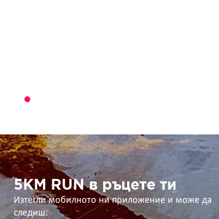
5KM
RUN
в
ръцете
ти
5KM RUN в ръцете ти
Изтегли мобилното ни приложение и може да
следиш: