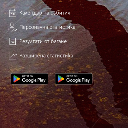
Календар на събития
Персонална статистика
Резултати от бягане
Разширена статистика