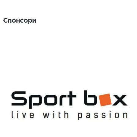
Спонсори
Спонсори