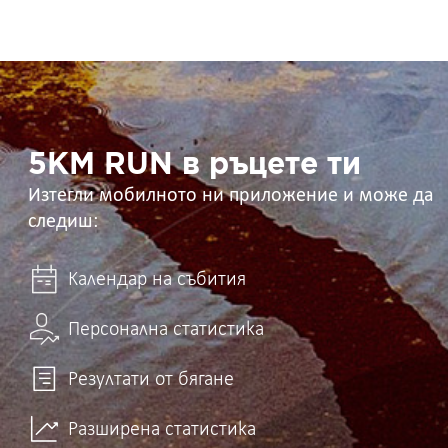
5KM
RUN
в
ръцете
ти
5KM RUN в ръцете ти
Изтегли мобилното ни приложение и може да
следиш:
Календар на събития
Персонална статистика
Резултати от бягане
Разширена статистика