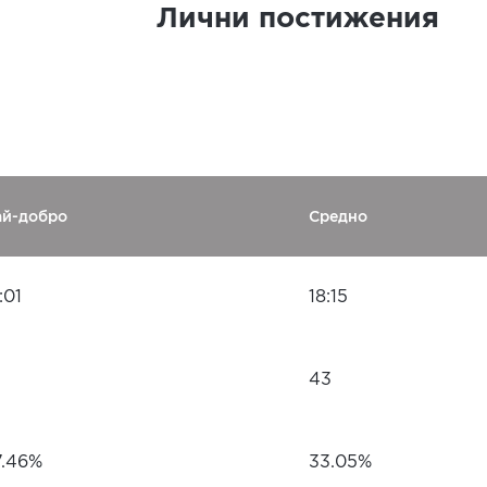
Лични постижения
ай-добро
Средно
:01
18:15
43
7.46%
33.05%