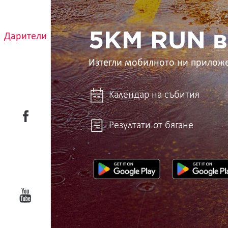
в
ръцете
ти
5KM RUN в
Дарители
Изтегли мобилното ни прилож
Календар на събития
Резултати от бягане