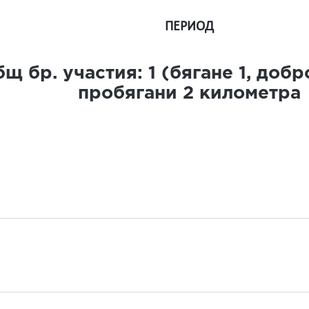
ПЕРИОД
щ бр. участия:
1
(бягане
1
, доб
пробягани
2
километра