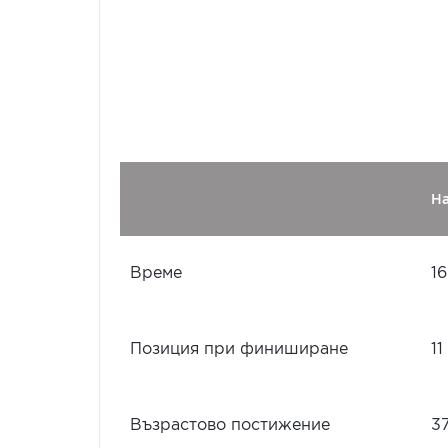
Н
Време
16
Позиция при финиширане
11
Възрастово постижение
3