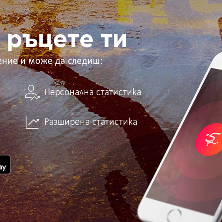
 ръцете ти
ение и може да следиш:
Персонална статистика
Разширена статистика