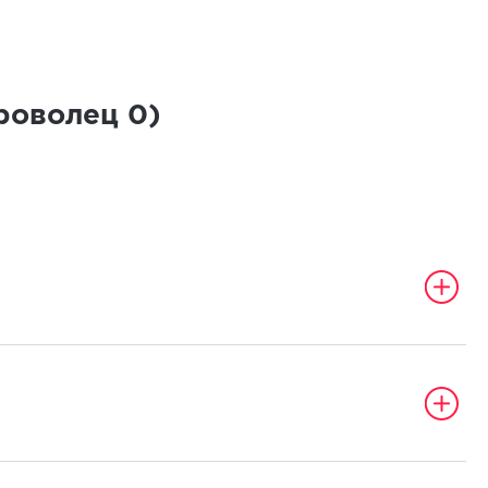
броволец
0
)