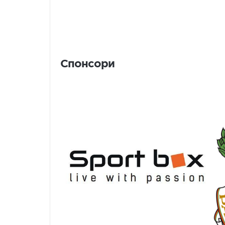
Спонсори
Спонсори