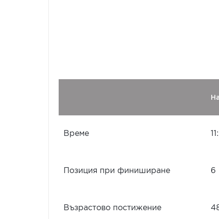
Н
Време
11
Позиция при финиширане
6
Възрастово постижение
4