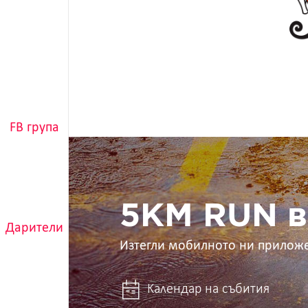
FB група
5KM
RUN
в
ръцете
ти
5KM RUN в
Дарители
Изтегли мобилното ни прилож
Календар на събития