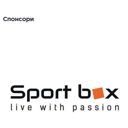
Спонсори
Спонсори