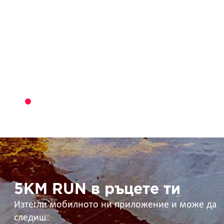
5KM
RUN
в
ръцете
ти
5KM RUN в ръцете ти
Изтегли мобилното ни приложение и може да
следиш: