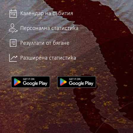
Календар на събития
Персонална статистика
Резултати от бягане
Разширена статистика