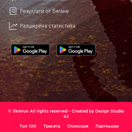
Резултати от бягане
Разширена статистика
© 5kmrun All rights reserved - Created by
Design Studio
42
Топ 100
Трасета
Спонсори
Партньори