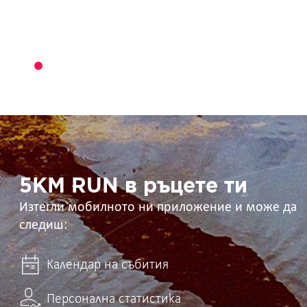
5KM
RUN
в
ръцете
ти
5KM RUN в ръцете ти
Изтегли мобилното ни приложение и може да
следиш:
Календар на събития
Персонална статистика