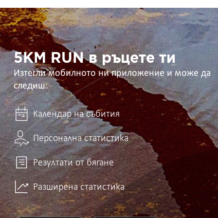
5KM
RUN
в
ръцете
ти
5KM RUN в ръцете ти
Изтегли мобилното ни приложение и може да
следиш:
Календар на събития
Персонална статистика
Резултати от бягане
Разширена статистика